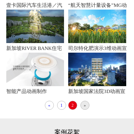
壹卡国际汽车生活港／汽
“航天智慧计量设备”MG动
车产业园宣传片
画
新加坡RIVER BANK住宅
司尔特化肥演示3维动画宣
3D动画宣传片
传片
智能产品动画制作
新加坡国家法院3D动画宣
传片
«
1
2
»
案例花絮