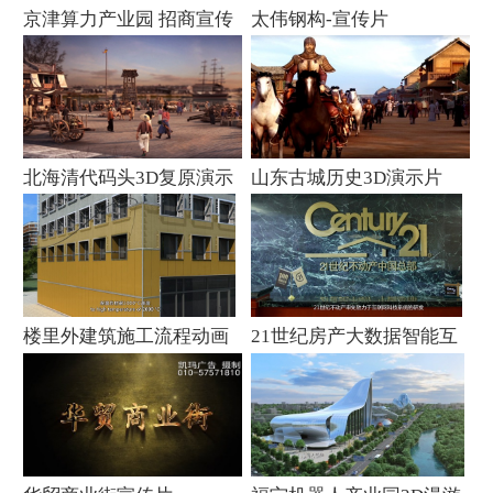
京津算力产业园 招商宣传
太伟钢构-宣传片
片
北海清代码头3D复原演示
山东古城历史3D演示片
片
楼里外建筑施工流程动画
21世纪房产大数据智能互
联网管理系统宣传片