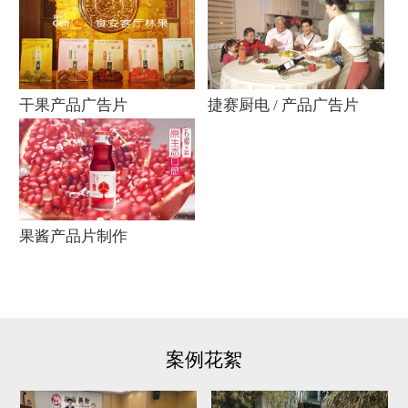
干果产品广告片
捷赛厨电 / 产品广告片
果酱产品片制作
案例花絮