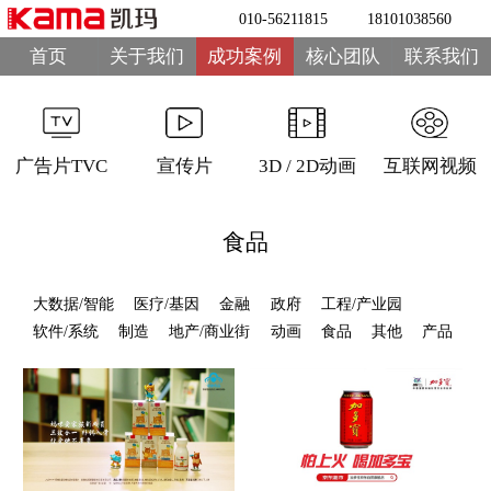
010-56211815
18101038560
首页
关于我们
成功案例
核心团队
联系我们
广告片TVC
宣传片
3D / 2D动画
互联网视频
食品
大数据/智能
医疗/基因
金融
政府
工程/产业园
软件/系统
制造
地产/商业街
动画
食品
其他
产品