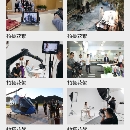
拍摄花絮
拍摄花絮
拍摄花絮
拍摄花絮
拍摄花絮
拍摄花絮