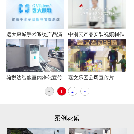
频
告拍摄
远大康城手术系统产品演
中消云产品安装视频制作
示视频
翰悦达智能室内净化宣传
嘉文乐园公司宣传片
片
«
1
2
»
案例花絮